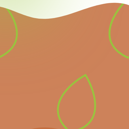
Nieuwsbrief
Schrijf u in voor onze
nieuwsbrief en ontvang
alle informatie over
komende belangrijke
evenementen en het
laatste nieuws.
Inschrijven op de
nieuwsbrief