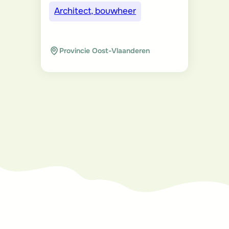
Vous voulez en
savoir plus ou
participer au projet
?
N’hésitez pas à contacter un de
nos partenaires !