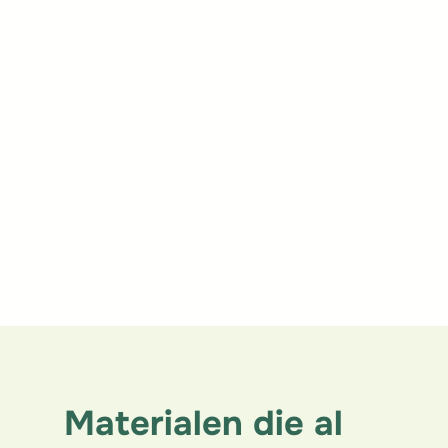
Uitgevoerde
werkzaamheden
Ruwbouw
Isolatiewerken
Dakwerken
Materialen die al