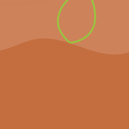
laatste nieuws.
Inschrijven op de
nieuwsbrief
Het project
Agenda
Nieuws
Partners
Hulpmiddelen