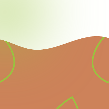
Nieuwsbrief
Schrijf u in voor onze
nieuwsbrief en ontvang
alle informatie over
komende belangrijke
evenementen en het