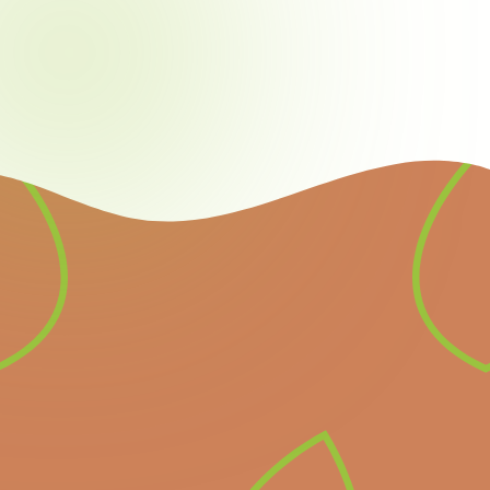
Nieuwsbrief
Schrijf u in voor onze
nieuwsbrief en ontvang
alle informatie over
komende belangrijke
evenementen en het