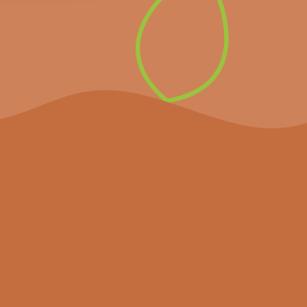
laatste nieuws.
Inschrijven op de
nieuwsbrief
Het project
Agenda
Nieuws
Partners
Hulpmiddelen