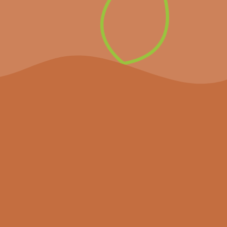
Inschrijven op de
nieuwsbrief
Het project
Agenda
Nieuws
Partners
Hulpmiddelen
Contact