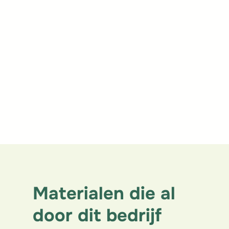
Uitgevoerde
werkzaamheden
Ruwbouw
Eindafwerking
Isolatiewerken
Dakwerken
Materialen die al
door dit bedrijf