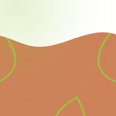
Nieuwsbrief
Schrijf u in voor onze
nieuwsbrief en ontvang
alle informatie over
komende belangrijke
evenementen en het
laatste nieuws.