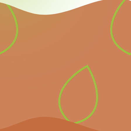
Newsletter
Inscrivez-vous à notre
newsletter pour recevoir
directement les prochains
événements importants et
les dernières nouvelles.
S’inscrire à la
newsletter