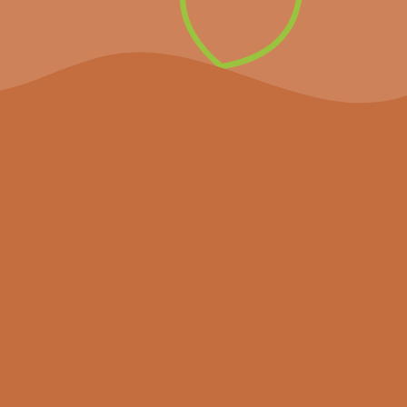
nieuwsbrief
Het project
Agenda
Nieuws
Partners
Hulpmiddelen
Contact
Volg ons
Bekijk ons project