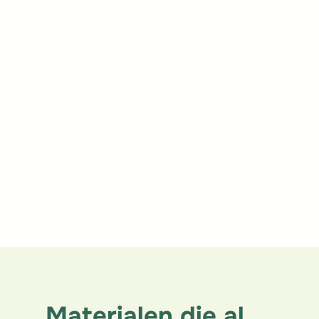
Uitgevoerde
werkzaamheden
Isolatiewerken
Dakwerken
PROPAILLE
IELO
Materialen die al