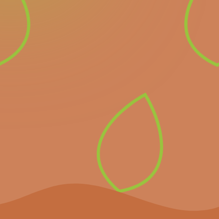
Nieuwsbrief
Schrijf u in voor onze
nieuwsbrief en ontvang
alle informatie over
komende belangrijke
evenementen en het
laatste nieuws.
Inschrijven op de
nieuwsbrief