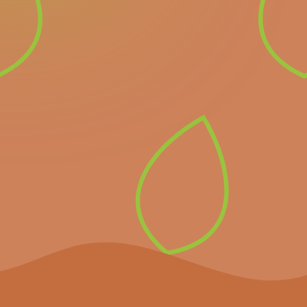
Nieuwsbrief
Schrijf u in voor onze
nieuwsbrief en ontvang
alle informatie over
komende belangrijke
evenementen en het
laatste nieuws.
Inschrijven op de
nieuwsbrief