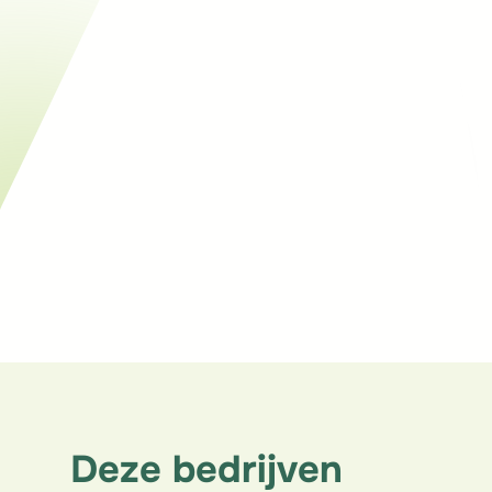
Stijve
Thermische isolatie
Binnengeïsoleerde muur (ITI)
, 
Niet-toegankelijke vloer
, 
Toegankelijke vloer
Deze bedrijven