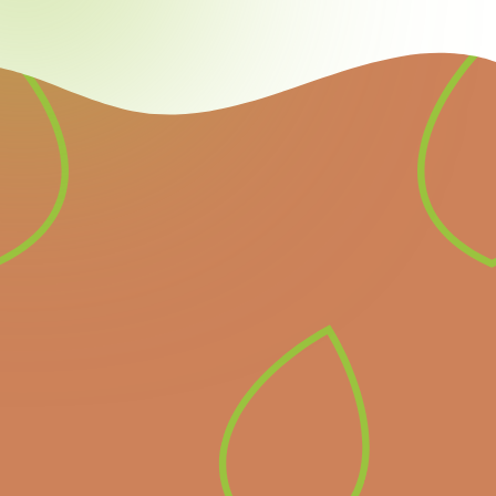
Nieuwsbrief
Schrijf u in voor onze
nieuwsbrief en ontvang
alle informatie over
komende belangrijke
evenementen en het
laatste nieuws.
Inschrijven op de
nieuwsbrief