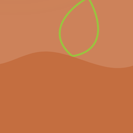
komende belangrijke
evenementen en het
laatste nieuws.
Inschrijven op de
nieuwsbrief
Het project
Agenda
Nieuws
Partners