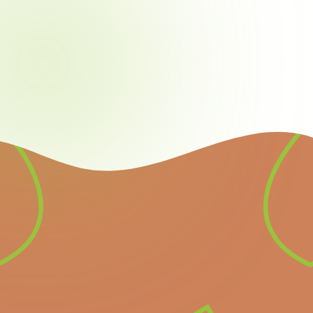
Nieuwsbrief
Schrijf u in voor onze
nieuwsbrief en ontvang
alle informatie over