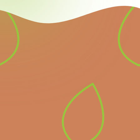
Nieuwsbrief
Schrijf u in voor onze
nieuwsbrief en ontvang
alle informatie over
komende belangrijke
evenementen en het
laatste nieuws.
Inschrijven op de
nieuwsbrief