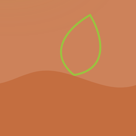
nieuwsbrief en ontvang
alle informatie over
komende belangrijke
evenementen en het
laatste nieuws.
Inschrijven op de
nieuwsbrief
Het project
Agenda