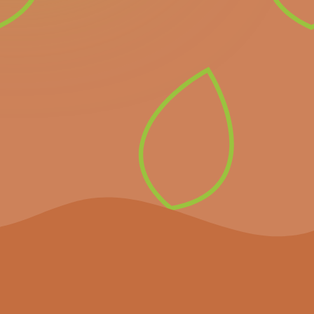
Schrijf u in voor onze
nieuwsbrief en ontvang
alle informatie over
komende belangrijke
evenementen en het
laatste nieuws.
Inschrijven op de
nieuwsbrief
Het project