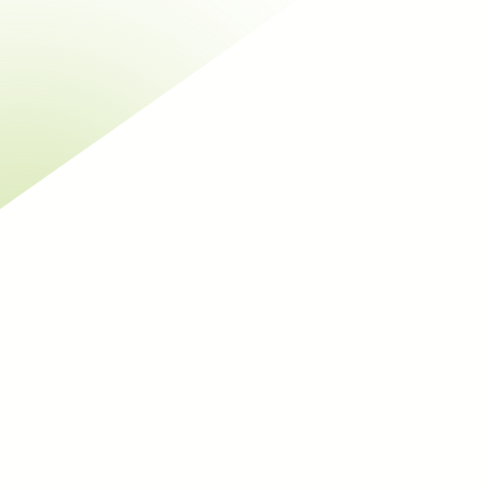
In bulk (blazen/inblazen of strooien)
Thermische isolatie
Niet-toegankelijke vloer
, 
Toegankelijk