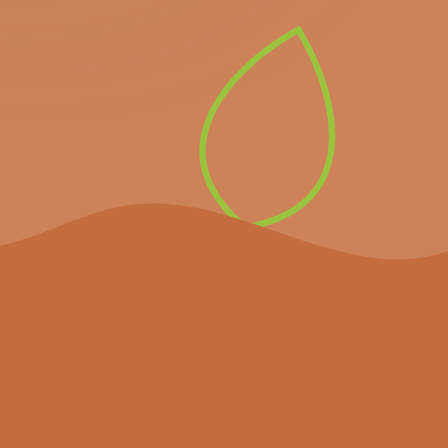
newsletter pour recevoir
directement les prochains
événements importants et
les dernières nouvelles.
S’inscrire à la
newsletter
Le projet
Agenda
Actualités
Partenaires