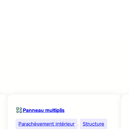
Build-value
Ressources
Avanta
Panneau multiplis
Parachèvement intérieur
, 
Structure