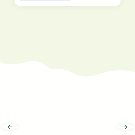
Vous voulez en
savoir plus ou
participer au projet
?
N’hésitez pas à contacter un de
nos partenaires !