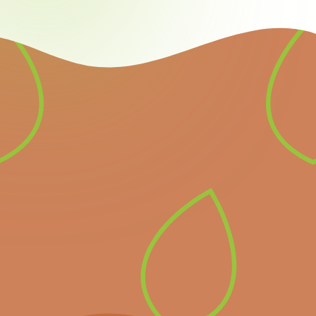
Newsletter
Inscrivez-vous à notre
newsletter pour recevoir
directement les prochains
événements importants et
les dernières nouvelles.
S’inscrire à la
newsletter