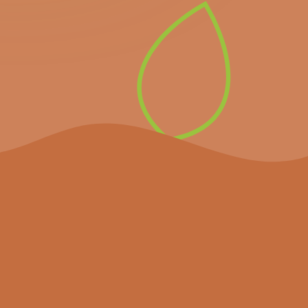
directement les prochains
événements importants et
les dernières nouvelles.
S’inscrire à la
newsletter
Le projet
Agenda
Actualités
Partenaires