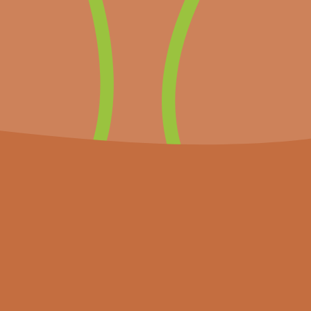
Un projet en lien avec la stratégie
du programme Interreg France-
Wallonie-Vlaanderen 2021-2027
Climat et Environnement