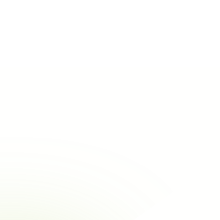
Voir toutes les entreprises
Architecte, maître d’oeuvre
Province de Flandre O