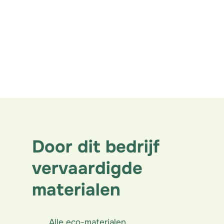
Rechtstreekse verkoop aan
particulieren
Verkoop en installatie door
uzelfs
Rechtstreekse verkoop aan
aannemers
Door dit bedrijf
vervaardigde
materialen
Alle eco-materialen