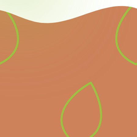
Nieuwsbrief
Schrijf u in voor onze
nieuwsbrief en ontvang
alle informatie over
komende belangrijke
evenementen en het
laatste nieuws.
Inschrijven op de
nieuwsbrief