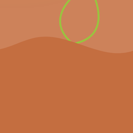
les dernières nouvelles.
S’inscrire à la
newsletter
Le projet
Agenda
Actualités
Partenaires
Resources
Contactez-nous