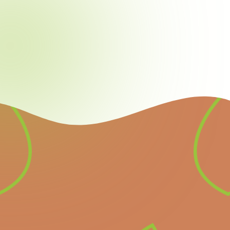
Nieuwsbrief
Schrijf u in voor onze
nieuwsbrief en ontvang
alle informatie over