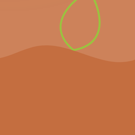
evenementen en het
laatste nieuws.
Inschrijven op de
nieuwsbrief
Het project
Agenda
Nieuws
Partners
Hulpmiddelen