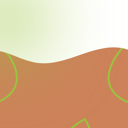
Nieuwsbrief
Schrijf u in voor onze
nieuwsbrief en ontvang
alle informatie over
komende belangrijke