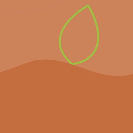
alle informatie over
komende belangrijke
evenementen en het
laatste nieuws.
Inschrijven op de
nieuwsbrief
Het project
Agenda
Nieuws
Partners