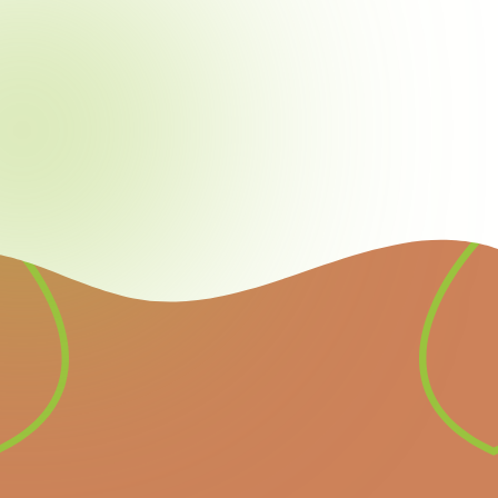
Nieuwsbrief
Schrijf u in voor onze
nieuwsbrief en ontvang