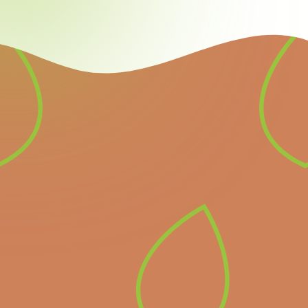
Nieuwsbrief
Schrijf u in voor onze
nieuwsbrief en ontvang
alle informatie over
komende belangrijke
evenementen en het
laatste nieuws.
Inschrijven op de
nieuwsbrief