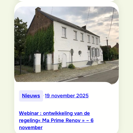
Nieuws
•
19 november 2025
Webinar : ontwikkeling van de
regeling« Ma Prime Renov » – 6
november