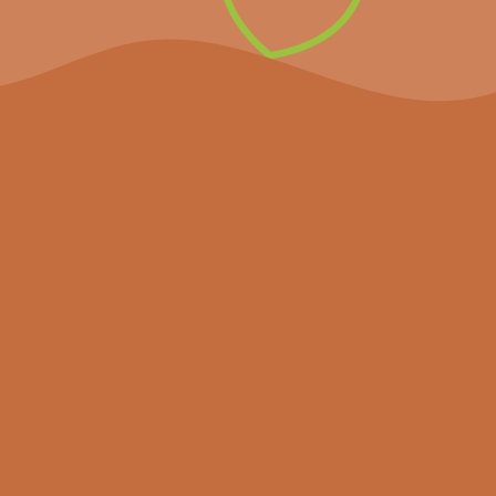
Het project
Agenda
Nieuws
Partners
Hulpmiddelen
Contact
Volg ons
Bekijk ons project