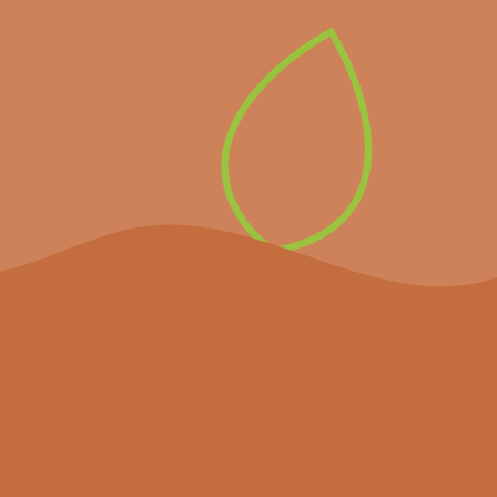
newsletter pour recevoir
directement les prochains
événements importants et
les dernières nouvelles.
S’inscrire à la
newsletter
Le projet
Agenda
Actualités
Partenaires