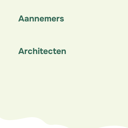
Aannemers
Architecten