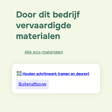
Door dit bedrijf
vervaardigde
materialen
Alle eco-materialen
Houten schrijnwerk (ramen en deuren)
Buitenafbouw