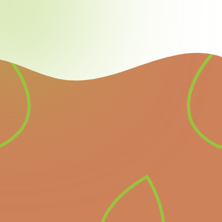
Nieuwsbrief
Schrijf u in voor onze
nieuwsbrief en ontvang
alle informatie over
komende belangrijke
evenementen en het
laatste nieuws.