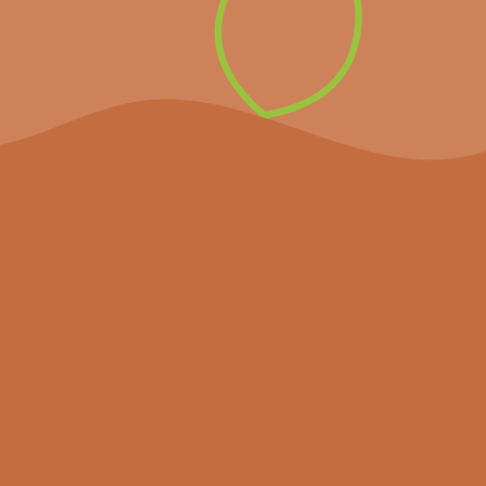
Inschrijven op de
nieuwsbrief
Het project
Agenda
Nieuws
Partners
Hulpmiddelen
Contact
Volg ons