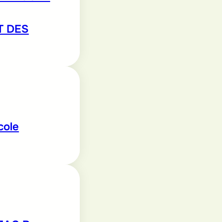
T DES
cole