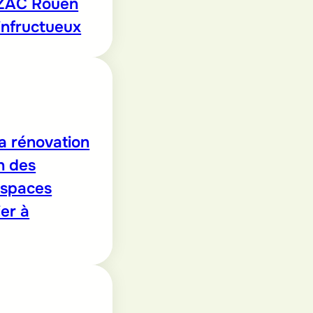
 ZAC Rouen
infructueux
a rénovation
n des
espaces
er à