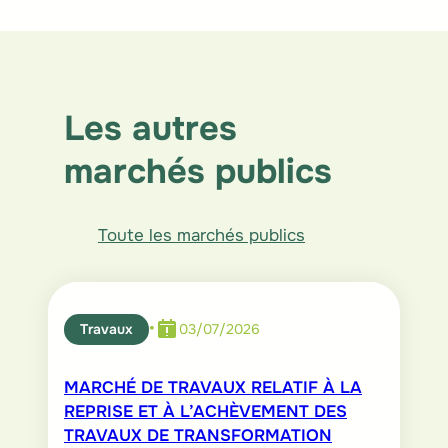
L
F
W
E
S
i
a
h
m
h
n
c
a
a
a
k
e
t
i
r
Les autres
e
b
s
l
e
marchés publics
d
o
A
I
o
p
n
k
p
Toute les marchés publics
•
Travaux
03/07/2026
MARCHÉ DE TRAVAUX RELATIF À LA
REPRISE ET À L’ACHÈVEMENT DES
TRAVAUX DE TRANSFORMATION