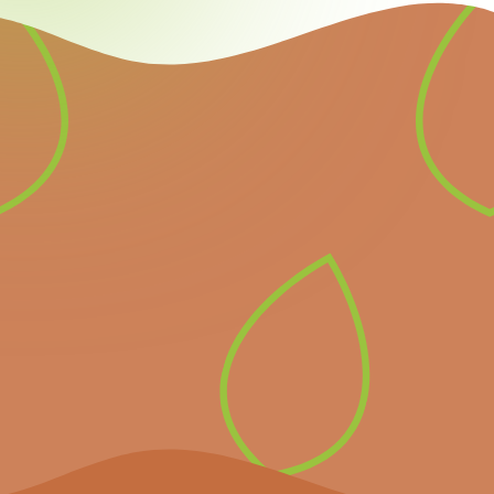
Newsletter
Inscrivez-vous à notre
newsletter pour recevoir
directement les prochains
événements importants et
les dernières nouvelles.
S’inscrire à la
newsletter