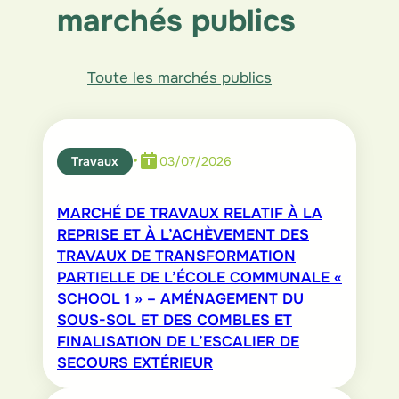
marchés publics
d
o
A
I
o
p
n
k
p
Toute les marchés publics
•
Travaux
03/07/2026
MARCHÉ DE TRAVAUX RELATIF À LA
REPRISE ET À L’ACHÈVEMENT DES
TRAVAUX DE TRANSFORMATION
PARTIELLE DE L’ÉCOLE COMMUNALE «
SCHOOL 1 » – AMÉNAGEMENT DU
SOUS-SOL ET DES COMBLES ET
FINALISATION DE L’ESCALIER DE
SECOURS EXTÉRIEUR