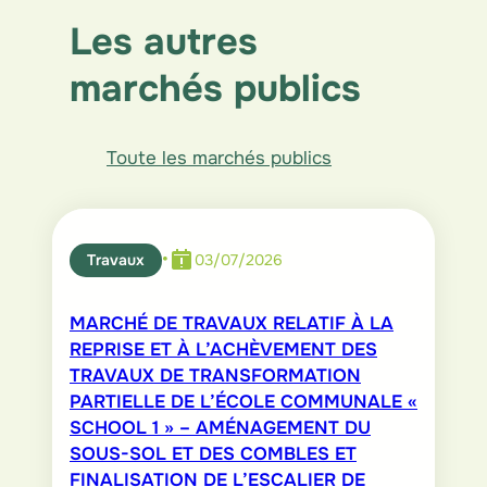
n
c
a
a
a
k
e
t
i
r
Les autres
e
b
s
l
e
marchés publics
d
o
A
I
o
p
n
k
p
Toute les marchés publics
•
Travaux
03/07/2026
MARCHÉ DE TRAVAUX RELATIF À LA
REPRISE ET À L’ACHÈVEMENT DES
TRAVAUX DE TRANSFORMATION
PARTIELLE DE L’ÉCOLE COMMUNALE «
SCHOOL 1 » – AMÉNAGEMENT DU
SOUS-SOL ET DES COMBLES ET
FINALISATION DE L’ESCALIER DE