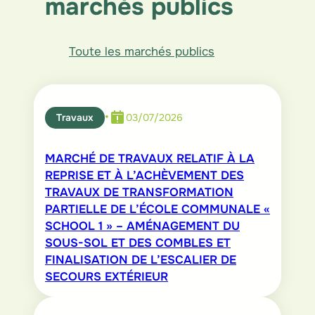
marchés publics
d
o
A
I
o
p
n
k
p
Toute les marchés publics
•
Travaux
03/07/2026
MARCHÉ DE TRAVAUX RELATIF À LA
REPRISE ET À L’ACHÈVEMENT DES
TRAVAUX DE TRANSFORMATION
PARTIELLE DE L’ÉCOLE COMMUNALE «
SCHOOL 1 » – AMÉNAGEMENT DU
SOUS-SOL ET DES COMBLES ET
FINALISATION DE L’ESCALIER DE
SECOURS EXTÉRIEUR