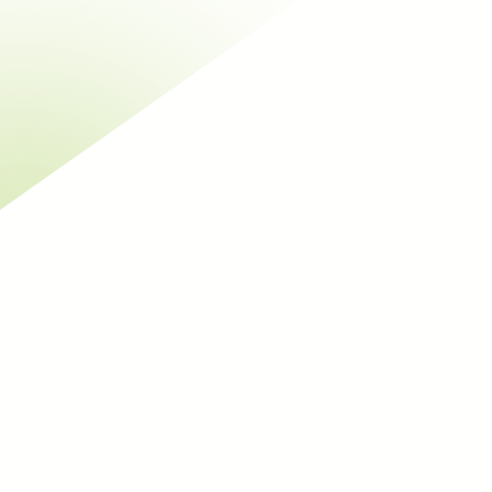
Renseignements relatifs aux lots :
Lot 1 :
Démolition – gros oeuvre
Lot 2 :
Etanchéité
Lot 3 :
Menuiseries extérieures – métallerie
Lot 4 :
Menuiseries intérieures
Lot 5 :
Cloison – doublage – plafonds
Lot 6 :
Revêtements de sol – faïences
Lot 7 :
Peinture