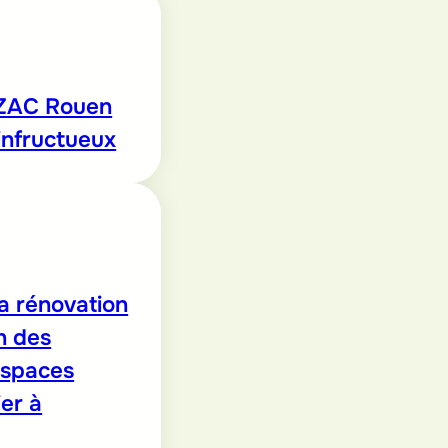
 ZAC Rouen
infructueux
a rénovation
n des
espaces
er à