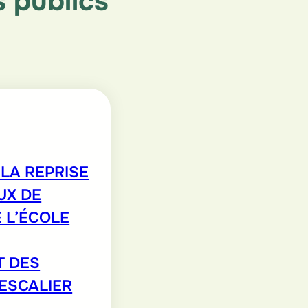
 publics
LA REPRISE
UX DE
 L’ÉCOLE
T DES
’ESCALIER