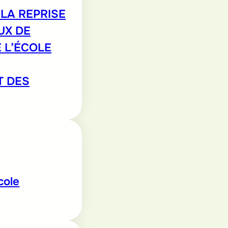
LA REPRISE
UX DE
 L’ÉCOLE
T DES
cole