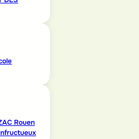
cole
 ZAC Rouen
infructueux