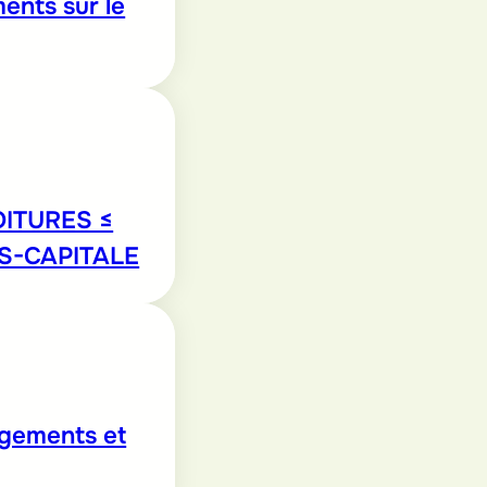
ents sur le
ITURES ≤
S-CAPITALE
ogements et