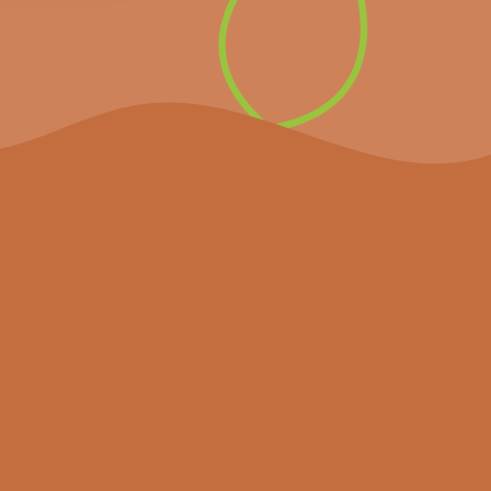
S’inscrire à la
newsletter
Le projet
Agenda
Actualités
Partenaires
Resources
Contactez-nous
Suivez-nous